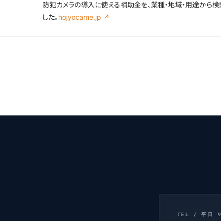
防犯カメラの導入に使える補助金を、業種・地域・用途から検
した。
hojyocame.jp ↗
TEL / 平日 9