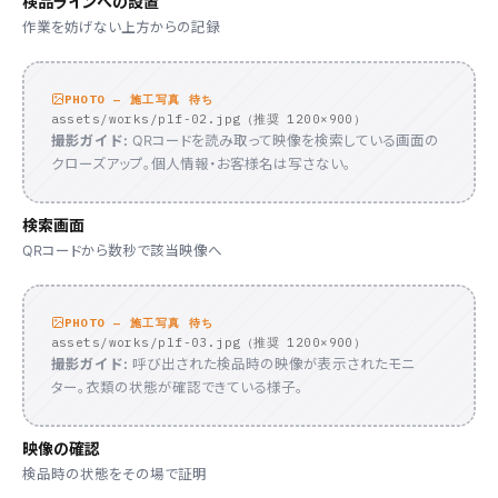
検品ラインへの設置
作業を妨げない上方からの記録
PHOTO — 施工写真 待ち
assets/works/plf-02.jpg（推奨 1200×900）
撮影ガイド:
QRコードを読み取って映像を検索している画面の
クローズアップ。個人情報・お客様名は写さない。
検索画面
QRコードから数秒で該当映像へ
PHOTO — 施工写真 待ち
assets/works/plf-03.jpg（推奨 1200×900）
撮影ガイド:
呼び出された検品時の映像が表示されたモニ
ター。衣類の状態が確認できている様子。
映像の確認
検品時の状態をその場で証明
※ デモ映像（イメージ）です