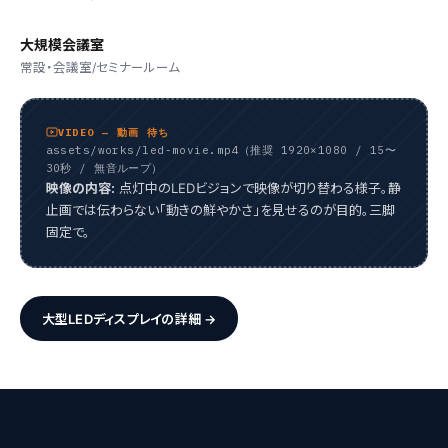
大規模会議室
常設・会議室/セミナールーム
VIDEO — 動画 待ち
assets/works/led-movie.mp4（推奨 1920×1080 / 15〜
30秒 / 無音ループ）
映像の内容:
点灯中のLEDビジョンで映像が切り替わる様子。静
止画では伝わらない「動きの鮮やかさ」を見せるのが目的。三脚
固定で。
大型LEDディスプレイの詳細 →