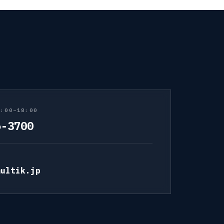
:00–18:00
6-3700
multik.jp