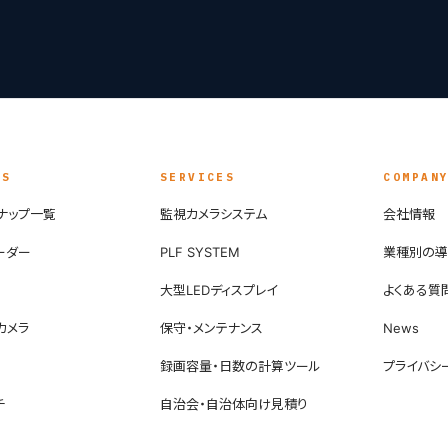
TS
SERVICES
COMPAN
ナップ一覧
監視カメラシステム
会社情報
ーダー
PLF SYSTEM
業種別の
大型LEDディスプレイ
よくある質
軸カメラ
保守・メンテナンス
News
録画容量・日数の計算ツール
プライバシ
チ
自治会・自治体向け見積り