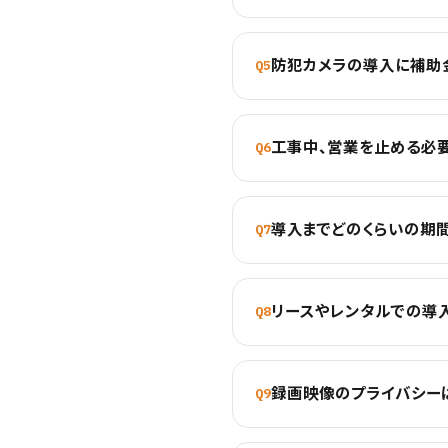
防犯カメラの導入に補助
Q5
工事中、営業を止める必
Q6
導入までどのくらいの期
Q7
リースやレンタルでの導
Q8
録画映像のプライバシー
Q9