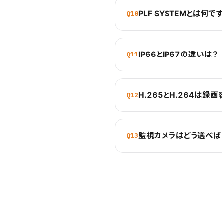
PLF SYSTEMとは何で
Q10
IP66とIP67の違いは？
Q11
H.265とH.264は録
Q12
監視カメラはどう選べば
Q13