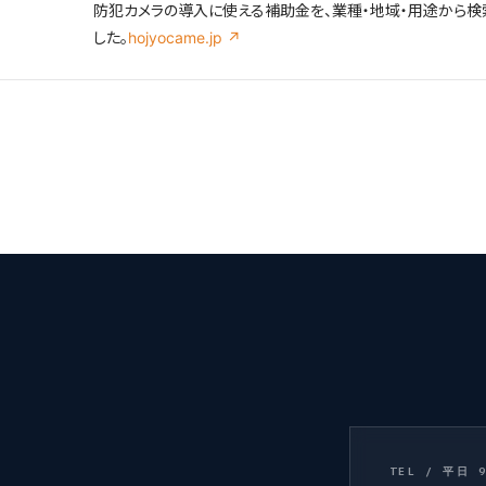
防犯カメラの導入に使える補助金を、業種・地域・用途から検
した。
hojyocame.jp ↗
TEL / 平日 9