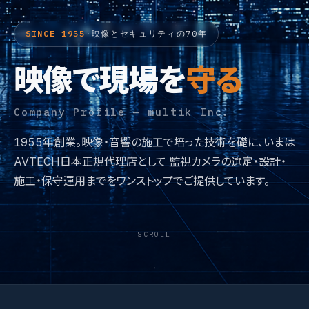
SINCE 1955
·
映像とセキュリティの70年
映像で現場を
守る
Company Profile — multik Inc.
1955年創業。映像・音響の施工で培った技術を礎に、いまは
AVTECH日本正規代理店として 監視カメラの選定・設計・
施工・保守運用までをワンストップでご提供しています。
SCROLL