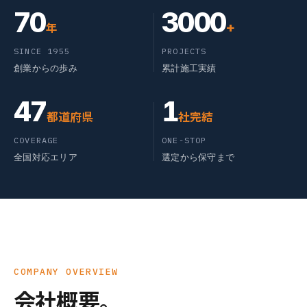
70
3000
+
年
SINCE 1955
PROJECTS
創業からの歩み
累計施工実績
47
1
都道府県
社完結
COVERAGE
ONE-STOP
全国対応エリア
選定から保守まで
COMPANY OVERVIEW
会社概要。